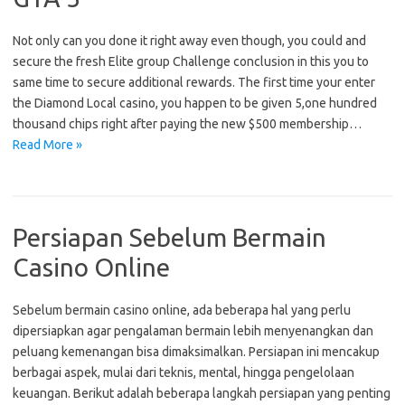
Not only can you done it right away even though, you could and
secure the fresh Elite group Challenge conclusion in this you to
same time to secure additional rewards. The first time your enter
the Diamond Local casino, you happen to be given 5,one hundred
thousand chips right after paying the new $500 membership…
Read More »
Persiapan Sebelum Bermain
Casino Online
Sebelum bermain casino online, ada beberapa hal yang perlu
dipersiapkan agar pengalaman bermain lebih menyenangkan dan
peluang kemenangan bisa dimaksimalkan. Persiapan ini mencakup
berbagai aspek, mulai dari teknis, mental, hingga pengelolaan
keuangan. Berikut adalah beberapa langkah persiapan yang penting