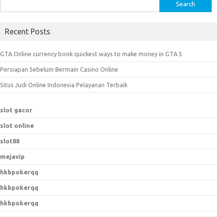
S
e
a
Recent Posts
r
c
GTA Online currency book quickest ways to make money in GTA 5
h
Persiapan Sebelum Bermain Casino Online
f
o
Situs Judi Online Indonesia Pelayanan Terbaik
r
:
slot gacor
slot online
slot88
mejavip
hkbpokerqq
hkbpokerqq
hkbpokerqq