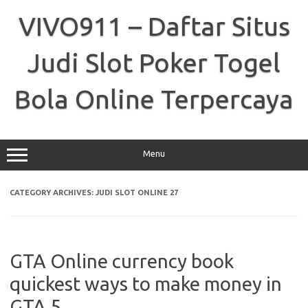
Skip
to
VIVO911 – Daftar Situs
content
Judi Slot Poker Togel
Bola Online Terpercaya
Menu
CATEGORY ARCHIVES:
JUDI SLOT ONLINE 27
GTA Online currency book
quickest ways to make money in
GTA 5