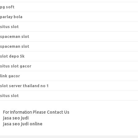
pg soft
parlay bola
situs slot
spaceman slot
spaceman slot
slot depo 5k
situs slot gacor
link gacor
slot server thailand no 1
situs slot
For Information Please
Contact Us
jasa seo judi
jasa seo judi online