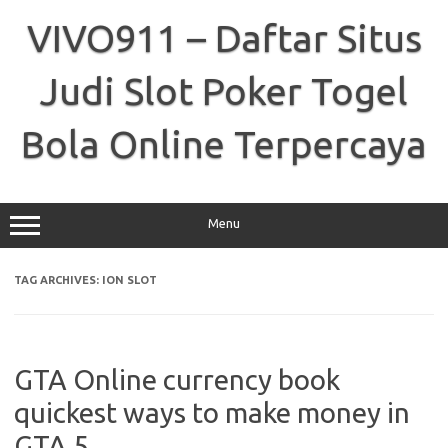
Skip
to
VIVO911 – Daftar Situs
content
Judi Slot Poker Togel
Bola Online Terpercaya
Menu
TAG ARCHIVES:
ION SLOT
GTA Online currency book
quickest ways to make money in
GTA 5