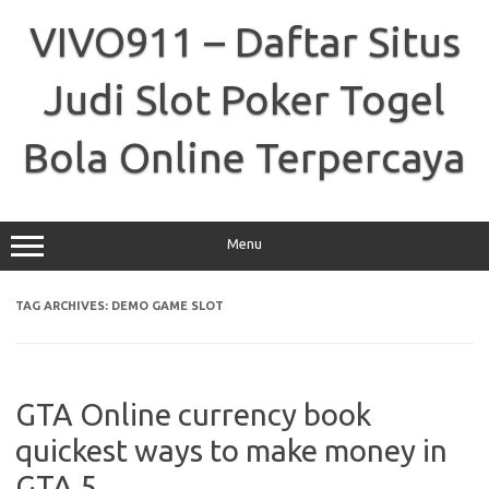
Skip
to
VIVO911 – Daftar Situs
content
Judi Slot Poker Togel
Bola Online Terpercaya
Menu
TAG ARCHIVES:
DEMO GAME SLOT
GTA Online currency book
quickest ways to make money in
GTA 5