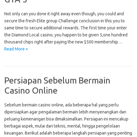
Not only can you done it right away even though, you could and
secure the fresh Elite group Challenge conclusion in this you to
same time to secure additional rewards. The first time your enter
the Diamond Local casino, you happen to be given 5,one hundred
thousand chips right after paying the new $500 membership…
Read More »
Persiapan Sebelum Bermain
Casino Online
Sebelum bermain casino online, ada beberapa hal yang perlu
dipersiapkan agar pengalaman bermain lebih menyenangkan dan
peluang kemenangan bisa dimaksimalkan. Persiapan ini mencakup
berbagai aspek, mulai dari teknis, mental, hingga pengelolaan
keuangan. Berikut adalah beberapa langkah persiapan yang penting