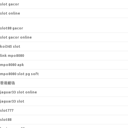
slot gacor
slot online
s
lot88 gacor
slot gacor online
koi365 slot
link mpo8080
mpo8080 apk
mpo8080 slot pg soft
香港赌场
jaguar33 slot online
jaguar33 slot
slot777
slot88