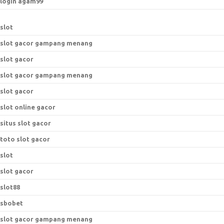
login agam99
slot
slot gacor gampang menang
slot gacor
slot gacor gampang menang
slot gacor
slot online gacor
situs slot gacor
toto slot gacor
slot
slot gacor
slot88
sbobet
slot gacor gampang menang