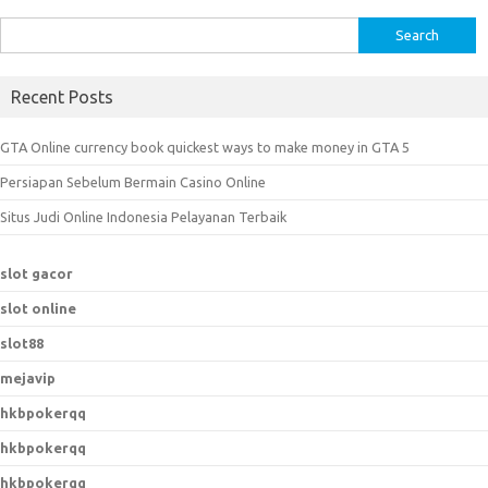
S
e
a
Recent Posts
r
c
GTA Online currency book quickest ways to make money in GTA 5
h
Persiapan Sebelum Bermain Casino Online
f
o
Situs Judi Online Indonesia Pelayanan Terbaik
r
:
slot gacor
slot online
slot88
mejavip
hkbpokerqq
hkbpokerqq
hkbpokerqq