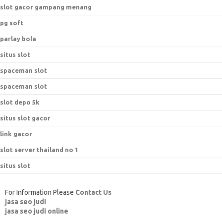
slot gacor gampang menang
pg soft
parlay bola
situs slot
spaceman slot
spaceman slot
slot depo 5k
situs slot gacor
link gacor
slot server thailand no 1
situs slot
For Information Please
Contact Us
jasa seo judi
jasa seo judi online