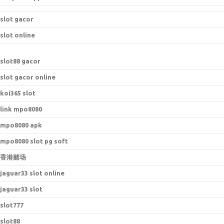
slot gacor
slot online
s
lot88 gacor
slot gacor online
koi365 slot
link mpo8080
mpo8080 apk
mpo8080 slot pg soft
香港赌场
jaguar33 slot online
jaguar33 slot
slot777
slot88