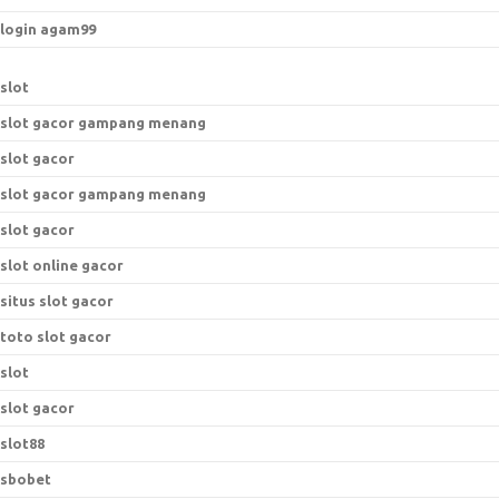
login agam99
slot
slot gacor gampang menang
slot gacor
slot gacor gampang menang
slot gacor
slot online gacor
situs slot gacor
toto slot gacor
slot
slot gacor
slot88
sbobet