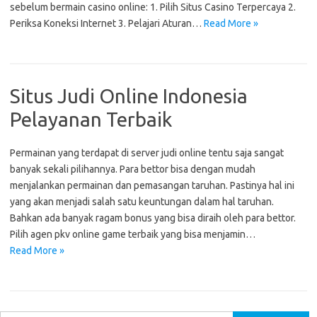
sebelum bermain casino online: 1. Pilih Situs Casino Terpercaya 2.
Periksa Koneksi Internet 3. Pelajari Aturan…
Read More »
Situs Judi Online Indonesia
Pelayanan Terbaik
Permainan yang terdapat di server judi online tentu saja sangat
banyak sekali pilihannya. Para bettor bisa dengan mudah
menjalankan permainan dan pemasangan taruhan. Pastinya hal ini
yang akan menjadi salah satu keuntungan dalam hal taruhan.
Bahkan ada banyak ragam bonus yang bisa diraih oleh para bettor.
Pilih agen pkv online game terbaik yang bisa menjamin…
Read More »