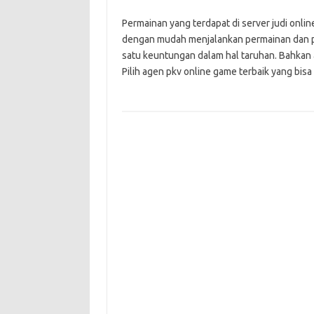
Permainan yang terdapat di server judi online
dengan mudah menjalankan permainan dan pe
satu keuntungan dalam hal taruhan. Bahkan a
Pilih agen pkv online game terbaik yang bi