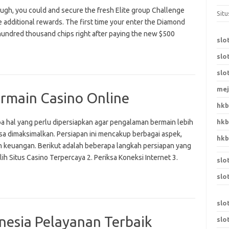
ough, you could and secure the fresh Elite group Challenge
Situ
e additional rewards. The first time your enter the Diamond
hundred thousand chips right after paying the new $500
slo
slo
slo
mej
rmain Casino Online
hk
a hal yang perlu dipersiapkan agar pengalaman bermain lebih
hk
 dimaksimalkan. Persiapan ini mencakup berbagai aspek,
hk
an keuangan. Berikut adalah beberapa langkah persiapan yang
lih Situs Casino Terpercaya 2. Periksa Koneksi Internet 3.
slo
slo
s
lo
onesia Pelayanan Terbaik
slo