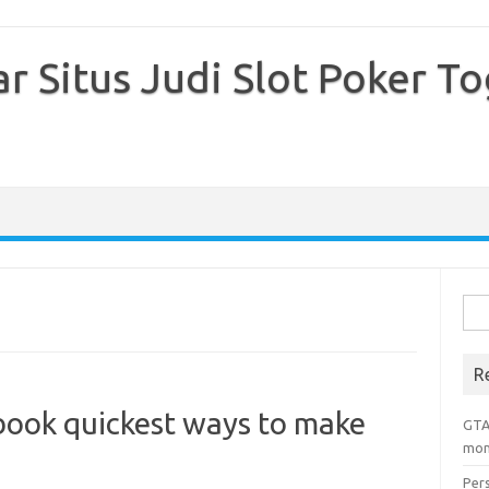
r Situs Judi Slot Poker To
Sea
for:
R
book quickest ways to make
GTA
mon
Per