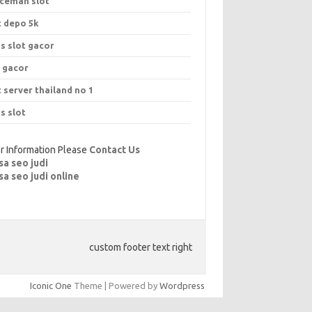
ceman slot
t depo 5k
us slot gacor
k gacor
t server thailand no 1
us slot
r Information Please
Contact Us
sa seo judi
sa seo judi online
custom footer text right
Iconic One
Theme | Powered by
Wordpress