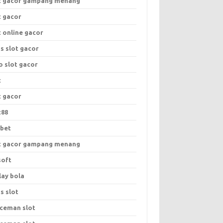
t gacor gampang menang
t gacor
t online gacor
us slot gacor
o slot gacor
t
t gacor
t88
bet
t gacor gampang menang
soft
lay bola
us slot
ceman slot