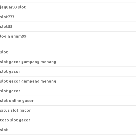
jaguar33 slot
slot777
slot88
login agam99
slot
slot gacor gampang menang
slot gacor
slot gacor gampang menang
slot gacor
slot online gacor
situs slot gacor
toto slot gacor
slot