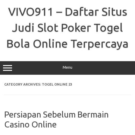
Skip
to
VIVO911 – Daftar Situs
content
Judi Slot Poker Togel
Bola Online Terpercaya
Menu
CATEGORY ARCHIVES:
TOGEL ONLINE 23
Persiapan Sebelum Bermain
Casino Online