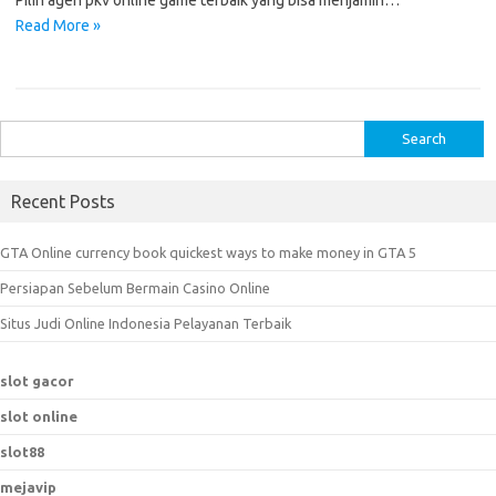
Pilih agen pkv online game terbaik yang bisa menjamin…
Read More »
S
e
a
Recent Posts
r
c
GTA Online currency book quickest ways to make money in GTA 5
h
Persiapan Sebelum Bermain Casino Online
f
o
Situs Judi Online Indonesia Pelayanan Terbaik
r
:
slot gacor
slot online
slot88
mejavip