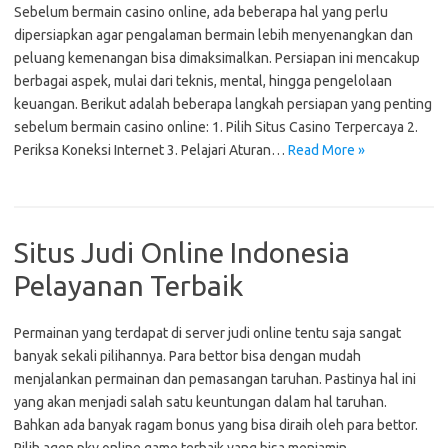
Sebelum bermain casino online, ada beberapa hal yang perlu
dipersiapkan agar pengalaman bermain lebih menyenangkan dan
peluang kemenangan bisa dimaksimalkan. Persiapan ini mencakup
berbagai aspek, mulai dari teknis, mental, hingga pengelolaan
keuangan. Berikut adalah beberapa langkah persiapan yang penting
sebelum bermain casino online: 1. Pilih Situs Casino Terpercaya 2.
Periksa Koneksi Internet 3. Pelajari Aturan…
Read More »
Situs Judi Online Indonesia
Pelayanan Terbaik
Permainan yang terdapat di server judi online tentu saja sangat
banyak sekali pilihannya. Para bettor bisa dengan mudah
menjalankan permainan dan pemasangan taruhan. Pastinya hal ini
yang akan menjadi salah satu keuntungan dalam hal taruhan.
Bahkan ada banyak ragam bonus yang bisa diraih oleh para bettor.