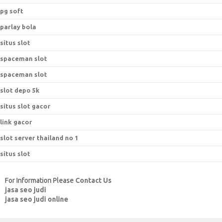
pg soft
parlay bola
situs slot
spaceman slot
spaceman slot
slot depo 5k
situs slot gacor
link gacor
slot server thailand no 1
situs slot
For Information Please
Contact Us
jasa seo judi
jasa seo judi online