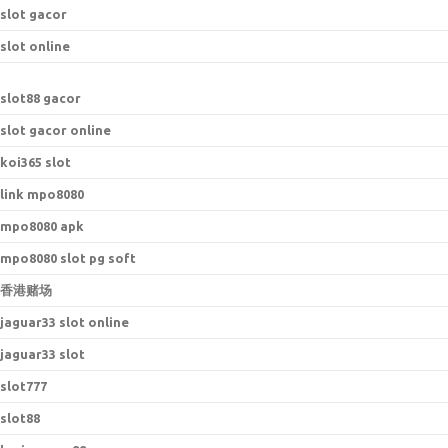
slot gacor
slot online
s
lot88 gacor
slot gacor online
koi365 slot
link mpo8080
mpo8080 apk
mpo8080 slot pg soft
香港赌场
jaguar33 slot online
jaguar33 slot
slot777
slot88