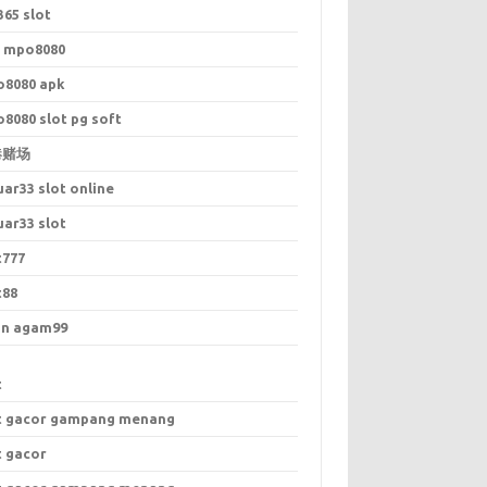
365 slot
k mpo8080
8080 apk
8080 slot pg soft
港赌场
uar33 slot online
uar33 slot
t777
t88
in agam99
t
t gacor gampang menang
t gacor