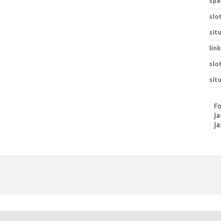
spa
slo
sit
lin
slo
sit
Fo
ja
ja