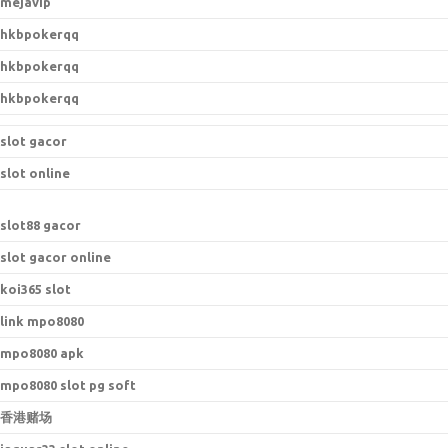
mejavip
hkbpokerqq
hkbpokerqq
hkbpokerqq
slot gacor
slot online
s
lot88 gacor
slot gacor online
koi365 slot
link mpo8080
mpo8080 apk
mpo8080 slot pg soft
香港赌场