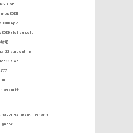
365 slot
k mpo8080
8080 apk
8080 slot pg soft
港赌场
uar33 slot online
uar33 slot
t777
t88
in agam99
t
t gacor gampang menang
t gacor