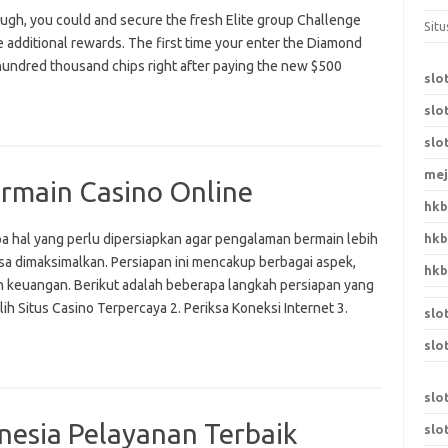
ough, you could and secure the fresh Elite group Challenge
Situ
e additional rewards. The first time your enter the Diamond
hundred thousand chips right after paying the new $500
slo
slo
slo
mej
rmain Casino Online
hk
a hal yang perlu dipersiapkan agar pengalaman bermain lebih
hk
 dimaksimalkan. Persiapan ini mencakup berbagai aspek,
hk
an keuangan. Berikut adalah beberapa langkah persiapan yang
lih Situs Casino Terpercaya 2. Periksa Koneksi Internet 3.
slo
slo
s
lo
onesia Pelayanan Terbaik
slo