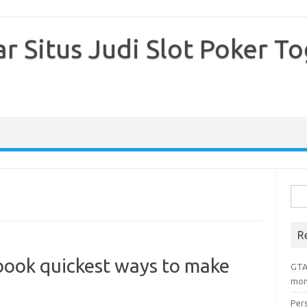
r Situs Judi Slot Poker To
Sea
for:
R
book quickest ways to make
GTA
mon
Per