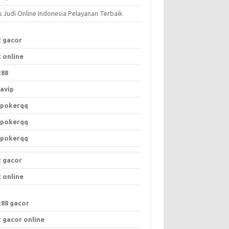
s Judi Online Indonesia Pelayanan Terbaik
t gacor
t online
t88
avip
bpokerqq
bpokerqq
bpokerqq
t gacor
t online
t88 gacor
t gacor online