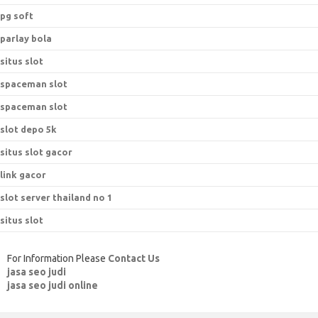
pg soft
parlay bola
situs slot
spaceman slot
spaceman slot
slot depo 5k
situs slot gacor
link gacor
slot server thailand no 1
situs slot
For Information Please
Contact Us
jasa seo judi
jasa seo judi online