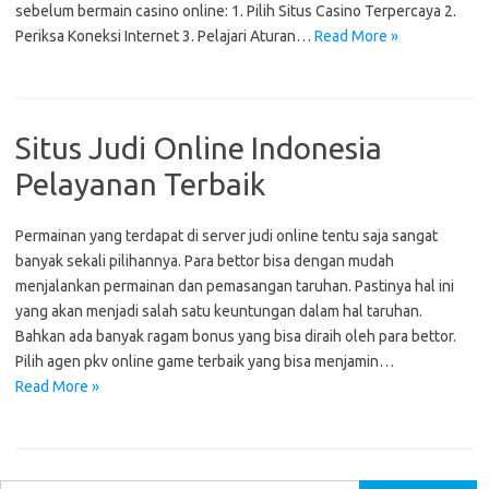
sebelum bermain casino online: 1. Pilih Situs Casino Terpercaya 2.
Periksa Koneksi Internet 3. Pelajari Aturan…
Read More »
Situs Judi Online Indonesia
Pelayanan Terbaik
Permainan yang terdapat di server judi online tentu saja sangat
banyak sekali pilihannya. Para bettor bisa dengan mudah
menjalankan permainan dan pemasangan taruhan. Pastinya hal ini
yang akan menjadi salah satu keuntungan dalam hal taruhan.
Bahkan ada banyak ragam bonus yang bisa diraih oleh para bettor.
Pilih agen pkv online game terbaik yang bisa menjamin…
Read More »