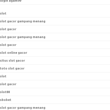
login agam99
slot
slot gacor gampang menang
slot gacor
slot gacor gampang menang
slot gacor
slot online gacor
situs slot gacor
toto slot gacor
slot
slot gacor
slot88
sbobet
slot gacor gampang menang