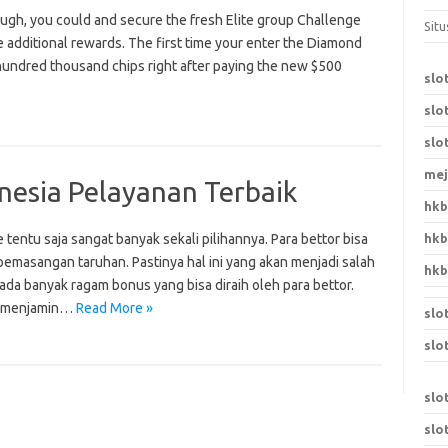
ough, you could and secure the fresh Elite group Challenge
Situ
e additional rewards. The first time your enter the Diamond
hundred thousand chips right after paying the new $500
slo
slo
slo
mej
onesia Pelayanan Terbaik
hk
 tentu saja sangat banyak sekali pilihannya. Para bettor bisa
hk
masangan taruhan. Pastinya hal ini yang akan menjadi salah
hk
da banyak ragam bonus yang bisa diraih oleh para bettor.
sa menjamin…
Read More »
slo
slo
s
lo
slo