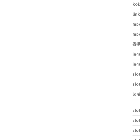
koi
lin
mpo
mpo
香
jag
jag
slo
slo
log
slo
slo
slo