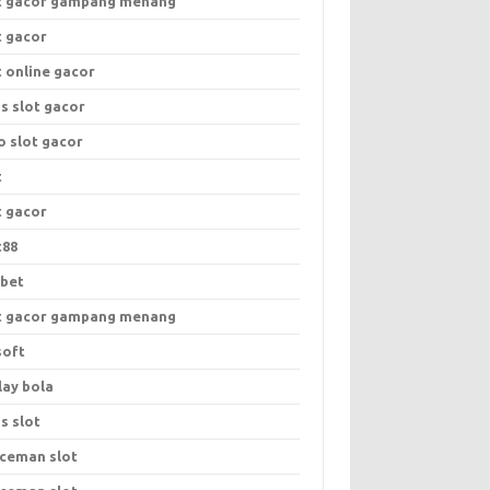
t gacor gampang menang
t gacor
t online gacor
us slot gacor
o slot gacor
t
t gacor
t88
bet
t gacor gampang menang
soft
lay bola
us slot
ceman slot