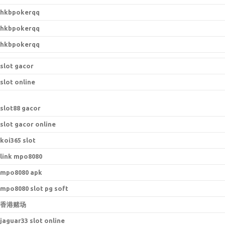
hkbpokerqq
hkbpokerqq
hkbpokerqq
slot gacor
slot online
s
lot88 gacor
slot gacor online
koi365 slot
link mpo8080
mpo8080 apk
mpo8080 slot pg soft
香港赌场
jaguar33 slot online