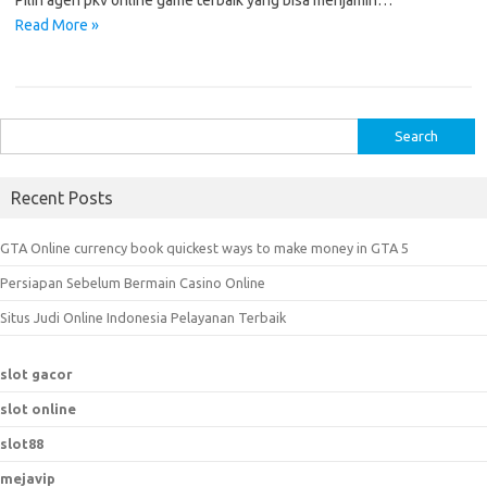
Pilih agen pkv online game terbaik yang bisa menjamin…
Read More »
S
e
a
Recent Posts
r
c
GTA Online currency book quickest ways to make money in GTA 5
h
Persiapan Sebelum Bermain Casino Online
f
o
Situs Judi Online Indonesia Pelayanan Terbaik
r
:
slot gacor
slot online
slot88
mejavip