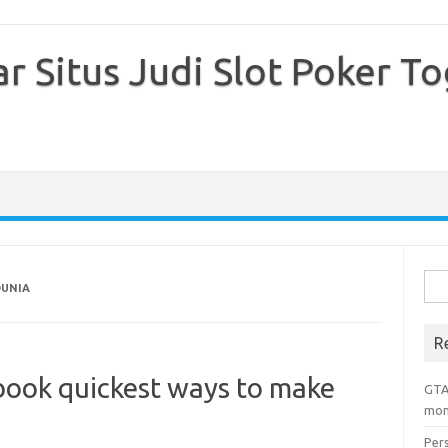
r Situs Judi Slot Poker To
Sea
DUNIA
for:
R
book quickest ways to make
GTA
mon
Per