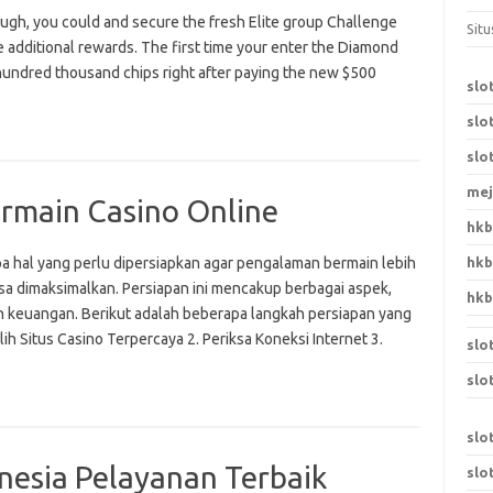
ough, you could and secure the fresh Elite group Challenge
Situ
e additional rewards. The first time your enter the Diamond
hundred thousand chips right after paying the new $500
slo
slo
slo
mej
rmain Casino Online
hk
a hal yang perlu dipersiapkan agar pengalaman bermain lebih
hk
 dimaksimalkan. Persiapan ini mencakup berbagai aspek,
hk
an keuangan. Berikut adalah beberapa langkah persiapan yang
lih Situs Casino Terpercaya 2. Periksa Koneksi Internet 3.
slo
slo
s
lo
onesia Pelayanan Terbaik
slo