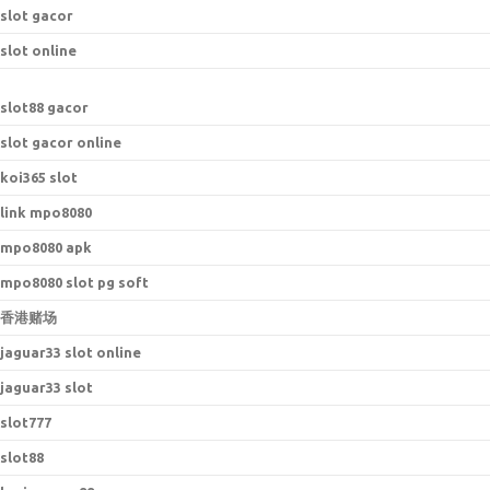
slot gacor
slot online
s
lot88 gacor
slot gacor online
koi365 slot
link mpo8080
mpo8080 apk
mpo8080 slot pg soft
香港赌场
jaguar33 slot online
jaguar33 slot
slot777
slot88