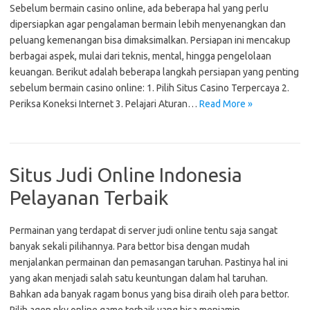
Sebelum bermain casino online, ada beberapa hal yang perlu
dipersiapkan agar pengalaman bermain lebih menyenangkan dan
peluang kemenangan bisa dimaksimalkan. Persiapan ini mencakup
berbagai aspek, mulai dari teknis, mental, hingga pengelolaan
keuangan. Berikut adalah beberapa langkah persiapan yang penting
sebelum bermain casino online: 1. Pilih Situs Casino Terpercaya 2.
Periksa Koneksi Internet 3. Pelajari Aturan…
Read More »
Situs Judi Online Indonesia
Pelayanan Terbaik
Permainan yang terdapat di server judi online tentu saja sangat
banyak sekali pilihannya. Para bettor bisa dengan mudah
menjalankan permainan dan pemasangan taruhan. Pastinya hal ini
yang akan menjadi salah satu keuntungan dalam hal taruhan.
Bahkan ada banyak ragam bonus yang bisa diraih oleh para bettor.