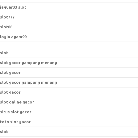
jaguar33 slot
slot777
slot88
login agam99
slot
slot gacor gampang menang
slot gacor
slot gacor gampang menang
slot gacor
slot online gacor
situs slot gacor
toto slot gacor
slot