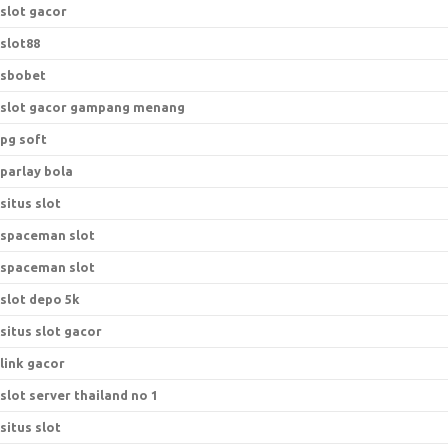
slot gacor
slot88
sbobet
slot gacor gampang menang
pg soft
parlay bola
situs slot
spaceman slot
spaceman slot
slot depo 5k
situs slot gacor
link gacor
slot server thailand no 1
situs slot