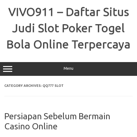
Skip
to
VIVO911 – Daftar Situs
content
Judi Slot Poker Togel
Bola Online Terpercaya
Menu
CATEGORY ARCHIVES:
QQ777 SLOT
Persiapan Sebelum Bermain
Casino Online