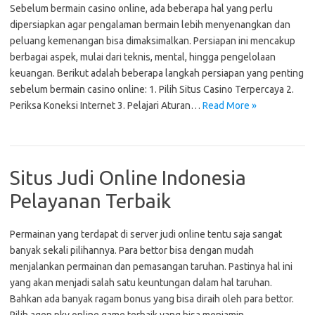
Sebelum bermain casino online, ada beberapa hal yang perlu
dipersiapkan agar pengalaman bermain lebih menyenangkan dan
peluang kemenangan bisa dimaksimalkan. Persiapan ini mencakup
berbagai aspek, mulai dari teknis, mental, hingga pengelolaan
keuangan. Berikut adalah beberapa langkah persiapan yang penting
sebelum bermain casino online: 1. Pilih Situs Casino Terpercaya 2.
Periksa Koneksi Internet 3. Pelajari Aturan…
Read More »
Situs Judi Online Indonesia
Pelayanan Terbaik
Permainan yang terdapat di server judi online tentu saja sangat
banyak sekali pilihannya. Para bettor bisa dengan mudah
menjalankan permainan dan pemasangan taruhan. Pastinya hal ini
yang akan menjadi salah satu keuntungan dalam hal taruhan.
Bahkan ada banyak ragam bonus yang bisa diraih oleh para bettor.