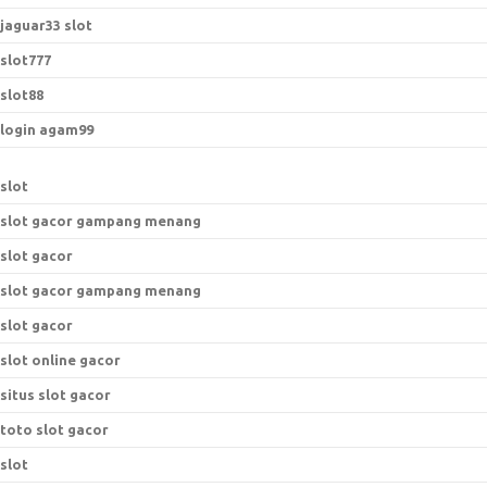
jaguar33 slot
slot777
slot88
login agam99
slot
slot gacor gampang menang
slot gacor
slot gacor gampang menang
slot gacor
slot online gacor
situs slot gacor
toto slot gacor
slot