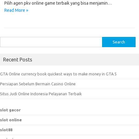
Pilih agen pkv online game terbaik yang bisa menjamin…
Read More »
S
e
a
Recent Posts
r
c
GTA Online currency book quickest ways to make money in GTA 5
h
Persiapan Sebelum Bermain Casino Online
f
o
Situs Judi Online Indonesia Pelayanan Terbaik
r
:
slot gacor
slot online
slot88