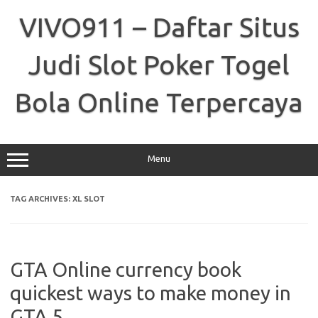
Skip
to
VIVO911 – Daftar Situs
content
Judi Slot Poker Togel
Bola Online Terpercaya
Menu
TAG ARCHIVES:
XL SLOT
GTA Online currency book
quickest ways to make money in
GTA 5