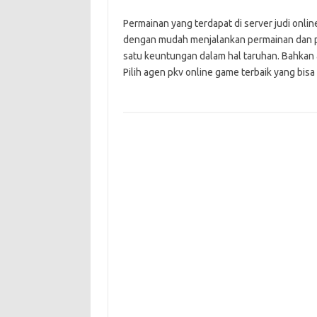
Permainan yang terdapat di server judi online
dengan mudah menjalankan permainan dan pe
satu keuntungan dalam hal taruhan. Bahkan a
Pilih agen pkv online game terbaik yang bi