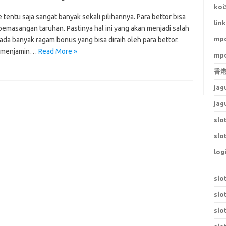
koi
 tentu saja sangat banyak sekali pilihannya. Para bettor bisa
lin
masangan taruhan. Pastinya hal ini yang akan menjadi salah
mpo
da banyak ragam bonus yang bisa diraih oleh para bettor.
sa menjamin…
Read More »
mpo
香
jag
jag
slo
slo
log
slo
slo
slo