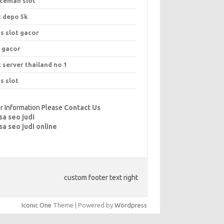
ceman slot
t depo 5k
us slot gacor
k gacor
t server thailand no 1
us slot
r Information Please
Contact Us
sa seo judi
sa seo judi online
custom footer text right
Iconic One
Theme | Powered by
Wordpress