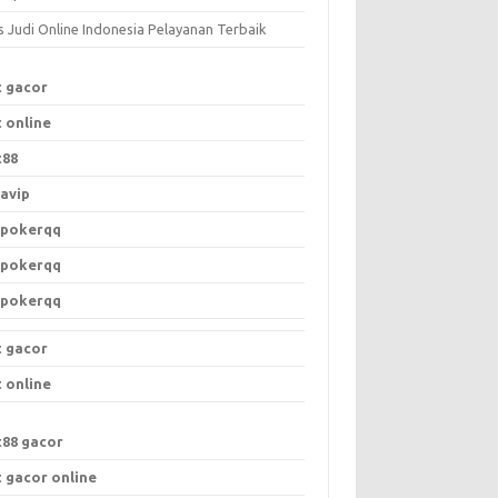
s Judi Online Indonesia Pelayanan Terbaik
t gacor
t online
t88
avip
bpokerqq
bpokerqq
bpokerqq
t gacor
t online
t88 gacor
t gacor online