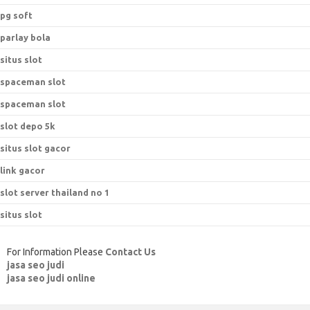
pg soft
parlay bola
situs slot
spaceman slot
spaceman slot
slot depo 5k
situs slot gacor
link gacor
slot server thailand no 1
situs slot
For Information Please
Contact Us
jasa seo judi
jasa seo judi online