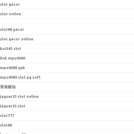
slot gacor
slot online
s
lot88 gacor
slot gacor online
koi365 slot
link mpo8080
mpo8080 apk
mpo8080 slot pg soft
香港赌场
jaguar33 slot online
jaguar33 slot
slot777
slot88