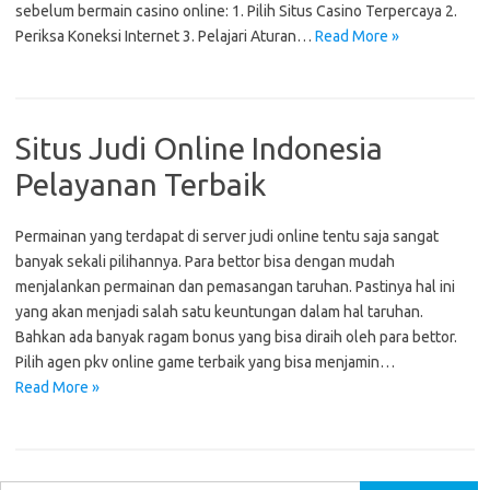
sebelum bermain casino online: 1. Pilih Situs Casino Terpercaya 2.
Periksa Koneksi Internet 3. Pelajari Aturan…
Read More »
Situs Judi Online Indonesia
Pelayanan Terbaik
Permainan yang terdapat di server judi online tentu saja sangat
banyak sekali pilihannya. Para bettor bisa dengan mudah
menjalankan permainan dan pemasangan taruhan. Pastinya hal ini
yang akan menjadi salah satu keuntungan dalam hal taruhan.
Bahkan ada banyak ragam bonus yang bisa diraih oleh para bettor.
Pilih agen pkv online game terbaik yang bisa menjamin…
Read More »