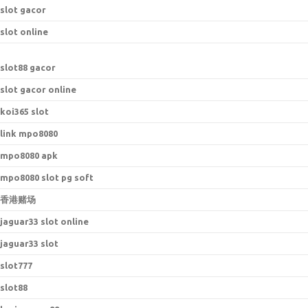
slot gacor
slot online
s
lot88 gacor
slot gacor online
koi365 slot
link mpo8080
mpo8080 apk
mpo8080 slot pg soft
香港赌场
jaguar33 slot online
jaguar33 slot
slot777
slot88