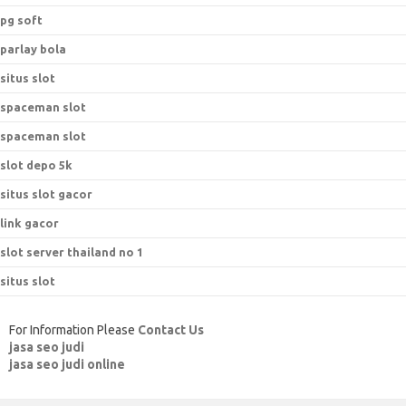
pg soft
parlay bola
situs slot
spaceman slot
spaceman slot
slot depo 5k
situs slot gacor
link gacor
slot server thailand no 1
situs slot
For Information Please
Contact Us
jasa seo judi
jasa seo judi online