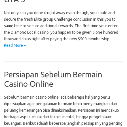
Not only can you done it right away even though, you could and
secure the fresh Elite group Challenge conclusion in this you to
same time to secure additional rewards. The first time your enter
the Diamond Local casino, you happen to be given 5,one hundred
thousand chips right after paying the new $500 membership…
Read More »
Persiapan Sebelum Bermain
Casino Online
Sebelum bermain casino online, ada beberapa hal yang perlu
dipersiapkan agar pengalaman bermain lebih menyenangkan dan
peluang kemenangan bisa dimaksimalkan. Persiapan ini mencakup
berbagai aspek, mulai dari teknis, mental, hingga pengelolaan
keuangan. Berikut adalah beberapa langkah persiapan yang penting