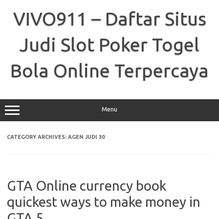
Skip
to
VIVO911 – Daftar Situs
content
Judi Slot Poker Togel
Bola Online Terpercaya
Menu
CATEGORY ARCHIVES:
AGEN JUDI 30
GTA Online currency book
quickest ways to make money in
GTA 5