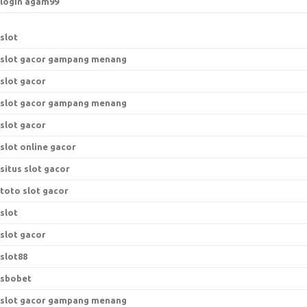
login agam99
slot
slot gacor gampang menang
slot gacor
slot gacor gampang menang
slot gacor
slot online gacor
situs slot gacor
toto slot gacor
slot
slot gacor
slot88
sbobet
slot gacor gampang menang