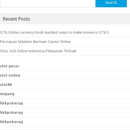
S
e
a
Recent Posts
r
c
GTA Online currency book quickest ways to make money in GTA 5
h
Persiapan Sebelum Bermain Casino Online
f
o
Situs Judi Online Indonesia Pelayanan Terbaik
r
:
slot gacor
slot online
slot88
mejavip
hkbpokerqq
hkbpokerqq
hkbpokerqq