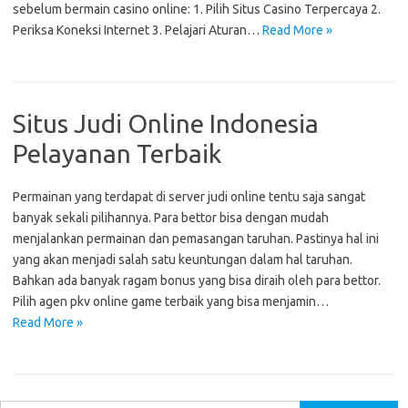
sebelum bermain casino online: 1. Pilih Situs Casino Terpercaya 2.
Periksa Koneksi Internet 3. Pelajari Aturan…
Read More »
Situs Judi Online Indonesia
Pelayanan Terbaik
Permainan yang terdapat di server judi online tentu saja sangat
banyak sekali pilihannya. Para bettor bisa dengan mudah
menjalankan permainan dan pemasangan taruhan. Pastinya hal ini
yang akan menjadi salah satu keuntungan dalam hal taruhan.
Bahkan ada banyak ragam bonus yang bisa diraih oleh para bettor.
Pilih agen pkv online game terbaik yang bisa menjamin…
Read More »