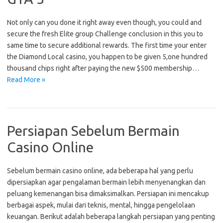
Not only can you done it right away even though, you could and
secure the fresh Elite group Challenge conclusion in this you to
same time to secure additional rewards. The first time your enter
the Diamond Local casino, you happen to be given 5,one hundred
thousand chips right after paying the new $500 membership…
Read More »
Persiapan Sebelum Bermain
Casino Online
Sebelum bermain casino online, ada beberapa hal yang perlu
dipersiapkan agar pengalaman bermain lebih menyenangkan dan
peluang kemenangan bisa dimaksimalkan. Persiapan ini mencakup
berbagai aspek, mulai dari teknis, mental, hingga pengelolaan
keuangan. Berikut adalah beberapa langkah persiapan yang penting