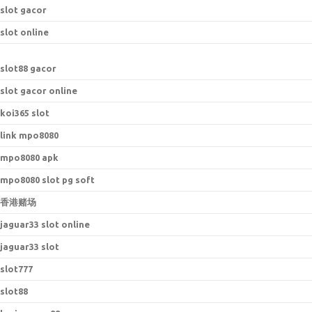
slot gacor
slot online
s
lot88 gacor
slot gacor online
koi365 slot
link mpo8080
mpo8080 apk
mpo8080 slot pg soft
香港赌场
jaguar33 slot online
jaguar33 slot
slot777
slot88