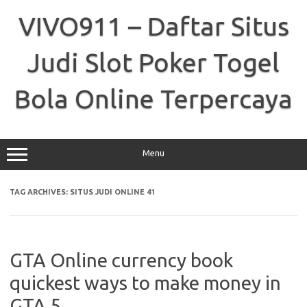
Skip
to
VIVO911 – Daftar Situs
content
Judi Slot Poker Togel
Bola Online Terpercaya
Menu
TAG ARCHIVES:
SITUS JUDI ONLINE 41
GTA Online currency book
quickest ways to make money in
GTA 5