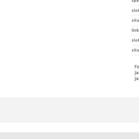
spa
slo
sit
lin
slo
sit
Fo
ja
ja