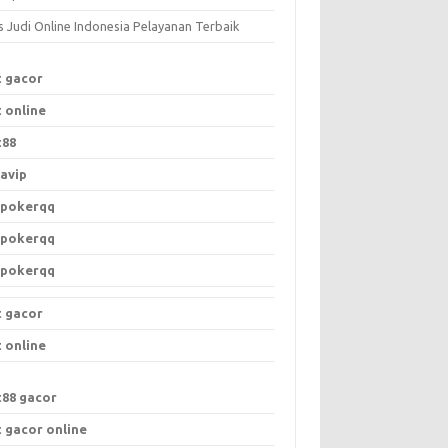
s Judi Online Indonesia Pelayanan Terbaik
t gacor
t online
t88
avip
bpokerqq
bpokerqq
bpokerqq
t gacor
t online
t88 gacor
t gacor online