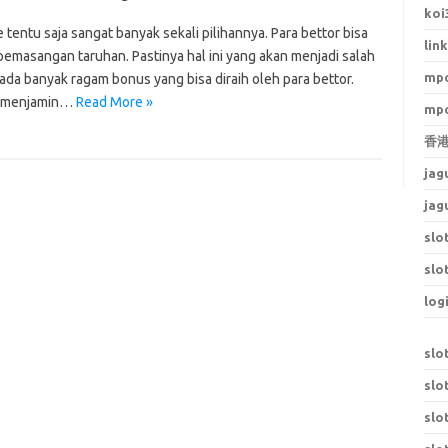
koi
 tentu saja sangat banyak sekali pilihannya. Para bettor bisa
lin
masangan taruhan. Pastinya hal ini yang akan menjadi salah
mpo
da banyak ragam bonus yang bisa diraih oleh para bettor.
sa menjamin…
Read More »
mpo
香
jag
jag
slo
slo
log
slo
slo
slo