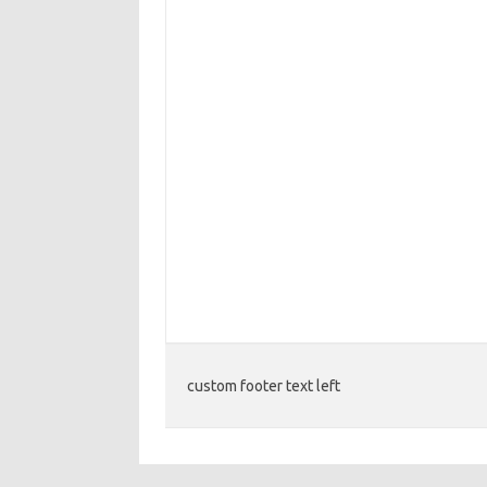
custom footer text left