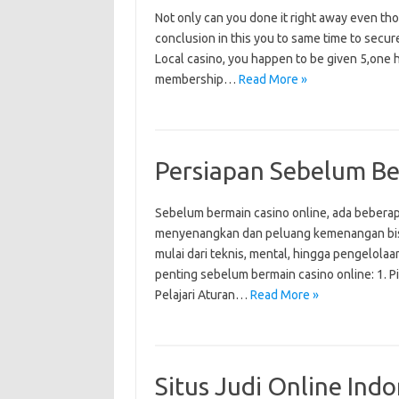
Not only can you done it right away even th
conclusion in this you to same time to secur
Local casino, you happen to be given 5,one 
membership…
Read More »
Persiapan Sebelum Be
Sebelum bermain casino online, ada beberap
menyenangkan dan peluang kemenangan bisa
mulai dari teknis, mental, hingga pengelola
penting sebelum bermain casino online: 1. Pi
Pelajari Aturan…
Read More »
Situs Judi Online Ind