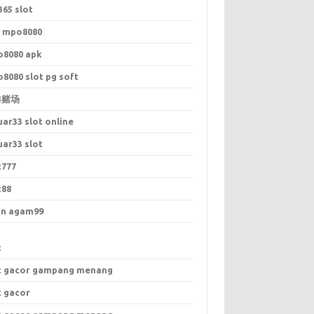
365 slot
k mpo8080
8080 apk
8080 slot pg soft
港赌场
uar33 slot online
uar33 slot
t777
t88
in agam99
t
t gacor gampang menang
t gacor