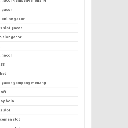
t gacor gampang menang
t gacor
t online gacor
us slot gacor
o slot gacor
t
t gacor
t88
bet
t gacor gampang menang
soft
lay bola
us slot
ceman slot