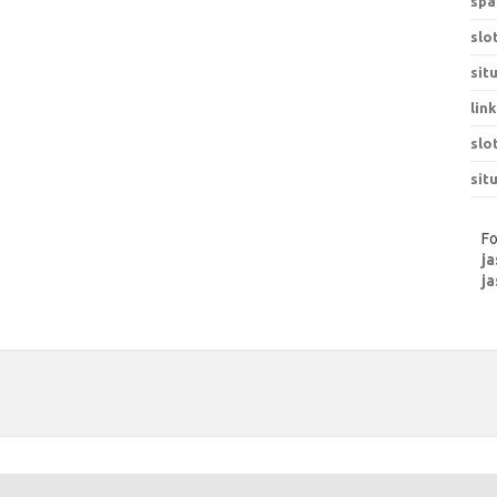
spa
slo
sit
lin
slo
sit
Fo
ja
ja