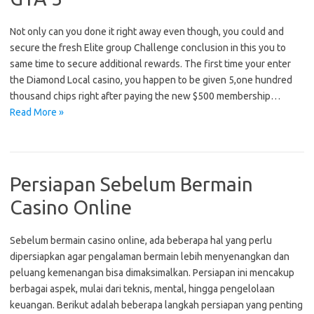
Not only can you done it right away even though, you could and
secure the fresh Elite group Challenge conclusion in this you to
same time to secure additional rewards. The first time your enter
the Diamond Local casino, you happen to be given 5,one hundred
thousand chips right after paying the new $500 membership…
Read More »
Persiapan Sebelum Bermain
Casino Online
Sebelum bermain casino online, ada beberapa hal yang perlu
dipersiapkan agar pengalaman bermain lebih menyenangkan dan
peluang kemenangan bisa dimaksimalkan. Persiapan ini mencakup
berbagai aspek, mulai dari teknis, mental, hingga pengelolaan
keuangan. Berikut adalah beberapa langkah persiapan yang penting