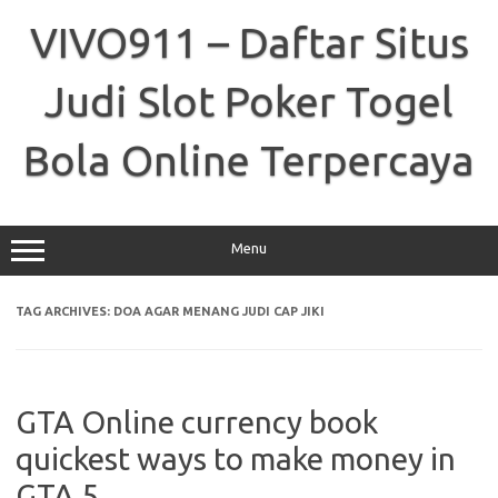
Skip
to
VIVO911 – Daftar Situs
content
Judi Slot Poker Togel
Bola Online Terpercaya
Menu
TAG ARCHIVES:
DOA AGAR MENANG JUDI CAP JIKI
GTA Online currency book
quickest ways to make money in
GTA 5