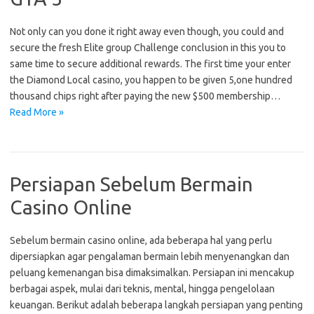
Not only can you done it right away even though, you could and
secure the fresh Elite group Challenge conclusion in this you to
same time to secure additional rewards. The first time your enter
the Diamond Local casino, you happen to be given 5,one hundred
thousand chips right after paying the new $500 membership…
Read More »
Persiapan Sebelum Bermain
Casino Online
Sebelum bermain casino online, ada beberapa hal yang perlu
dipersiapkan agar pengalaman bermain lebih menyenangkan dan
peluang kemenangan bisa dimaksimalkan. Persiapan ini mencakup
berbagai aspek, mulai dari teknis, mental, hingga pengelolaan
keuangan. Berikut adalah beberapa langkah persiapan yang penting