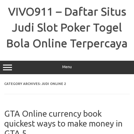
Skip
to
VIVO911 – Daftar Situs
content
Judi Slot Poker Togel
Bola Online Terpercaya
Menu
CATEGORY ARCHIVES:
JUDI ONLINE 2
GTA Online currency book
quickest ways to make money in
GTA 5