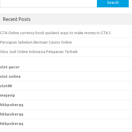
S
e
a
Recent Posts
r
c
GTA Online currency book quickest ways to make money in GTA 5
h
Persiapan Sebelum Bermain Casino Online
f
o
Situs Judi Online Indonesia Pelayanan Terbaik
r
:
slot gacor
slot online
slot88
mejavip
hkbpokerqq
hkbpokerqq
hkbpokerqq