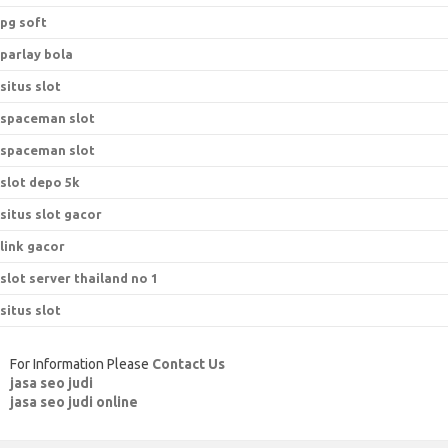
pg soft
parlay bola
situs slot
spaceman slot
spaceman slot
slot depo 5k
situs slot gacor
link gacor
slot server thailand no 1
situs slot
For Information Please
Contact Us
jasa seo judi
jasa seo judi online