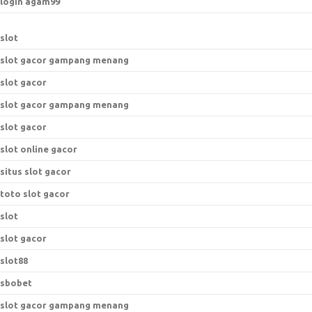
login agam99
slot
slot gacor gampang menang
slot gacor
slot gacor gampang menang
slot gacor
slot online gacor
situs slot gacor
toto slot gacor
slot
slot gacor
slot88
sbobet
slot gacor gampang menang