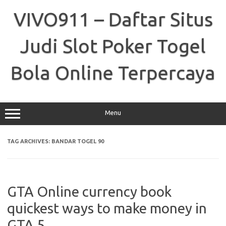
Skip
to
VIVO911 – Daftar Situs
content
Judi Slot Poker Togel
Bola Online Terpercaya
Menu
TAG ARCHIVES:
BANDAR TOGEL 90
GTA Online currency book
quickest ways to make money in
GTA 5