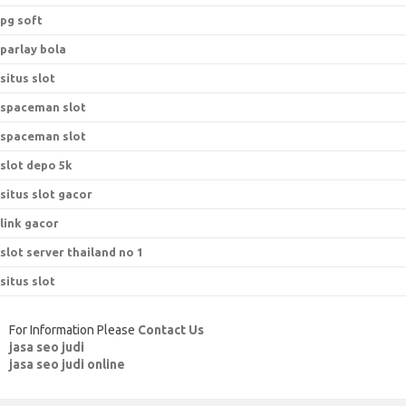
pg soft
parlay bola
situs slot
spaceman slot
spaceman slot
slot depo 5k
situs slot gacor
link gacor
slot server thailand no 1
situs slot
For Information Please
Contact Us
jasa seo judi
jasa seo judi online