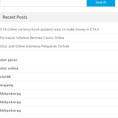
S
e
a
Recent Posts
r
c
GTA Online currency book quickest ways to make money in GTA 5
h
Persiapan Sebelum Bermain Casino Online
f
o
Situs Judi Online Indonesia Pelayanan Terbaik
r
:
slot gacor
slot online
slot88
mejavip
hkbpokerqq
hkbpokerqq
hkbpokerqq