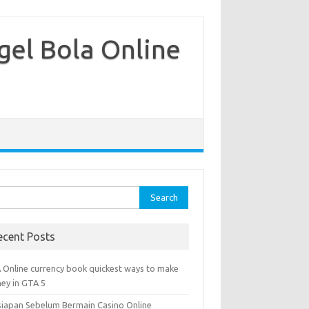
gel Bola Online
rch
ecent Posts
 Online currency book quickest ways to make
ey in GTA 5
siapan Sebelum Bermain Casino Online