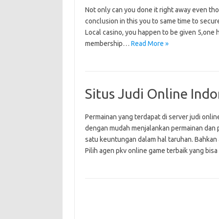
Not only can you done it right away even th
conclusion in this you to same time to secur
Local casino, you happen to be given 5,one 
membership…
Read More »
Situs Judi Online Ind
Permainan yang terdapat di server judi online
dengan mudah menjalankan permainan dan pe
satu keuntungan dalam hal taruhan. Bahkan a
Pilih agen pkv online game terbaik yang bi