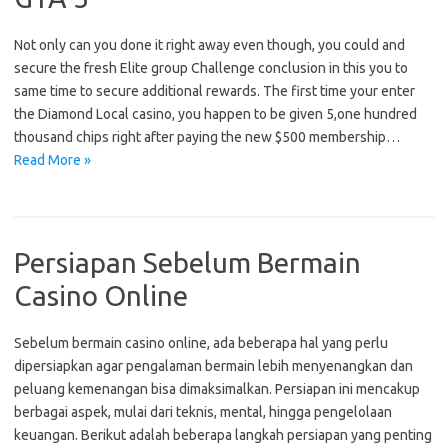
Not only can you done it right away even though, you could and
secure the fresh Elite group Challenge conclusion in this you to
same time to secure additional rewards. The first time your enter
the Diamond Local casino, you happen to be given 5,one hundred
thousand chips right after paying the new $500 membership…
Read More »
Persiapan Sebelum Bermain
Casino Online
Sebelum bermain casino online, ada beberapa hal yang perlu
dipersiapkan agar pengalaman bermain lebih menyenangkan dan
peluang kemenangan bisa dimaksimalkan. Persiapan ini mencakup
berbagai aspek, mulai dari teknis, mental, hingga pengelolaan
keuangan. Berikut adalah beberapa langkah persiapan yang penting