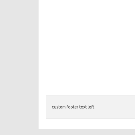
custom footer text left