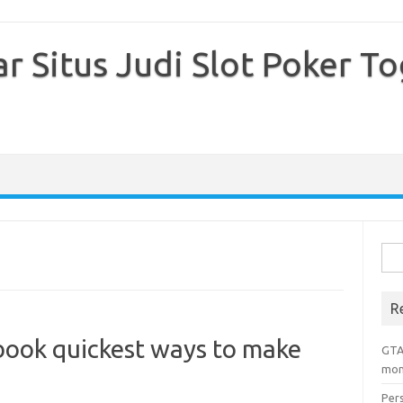
r Situs Judi Slot Poker To
Sea
for:
R
book quickest ways to make
GTA
mon
Per