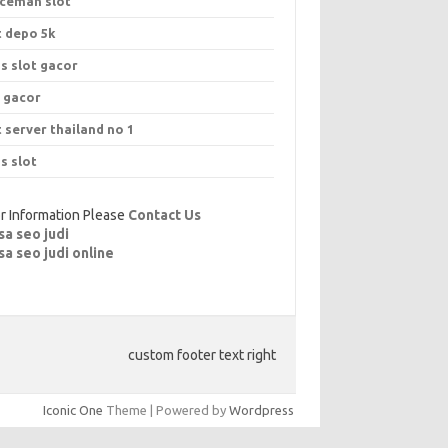
ceman slot
t depo 5k
us slot gacor
k gacor
t server thailand no 1
us slot
r Information Please
Contact Us
sa seo judi
sa seo judi online
custom footer text right
Iconic One
Theme | Powered by
Wordpress