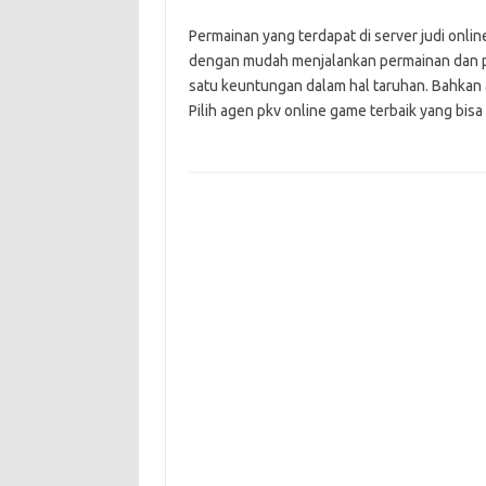
Permainan yang terdapat di server judi online
dengan mudah menjalankan permainan dan pe
satu keuntungan dalam hal taruhan. Bahkan a
Pilih agen pkv online game terbaik yang bi