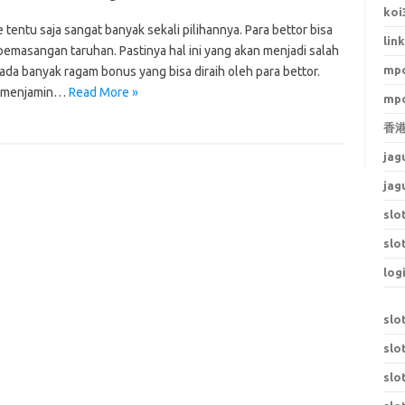
koi
 tentu saja sangat banyak sekali pilihannya. Para bettor bisa
lin
masangan taruhan. Pastinya hal ini yang akan menjadi salah
mpo
da banyak ragam bonus yang bisa diraih oleh para bettor.
sa menjamin…
Read More »
mpo
香
jag
jag
slo
slo
log
slo
slo
slo