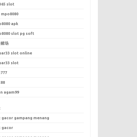
365 slot
k mpo8080
8080 apk
8080 slot pg soft
港赌场
uar33 slot online
uar33 slot
t777
t88
in agam99
t
t gacor gampang menang
t gacor