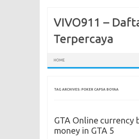
Skip
to
content
VIVO911 – Dafta
Terpercaya
HOME
TAG ARCHIVES:
POKER CAPSA BOYAA
GTA Online currency 
money in GTA 5