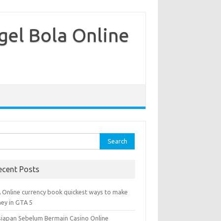
gel Bola Online
rch
ecent Posts
 Online currency book quickest ways to make
ey in GTA 5
siapan Sebelum Bermain Casino Online