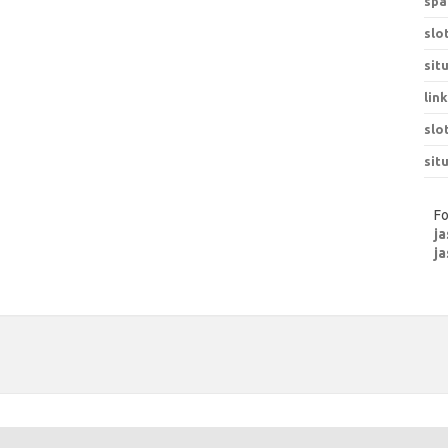
spa
slo
sit
lin
slo
sit
Fo
ja
ja