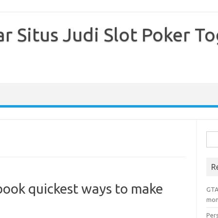
r Situs Judi Slot Poker To
Sea
for:
R
book quickest ways to make
GTA
mon
Per