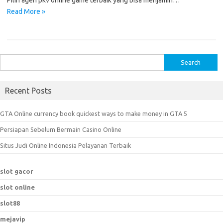
Pilih agen pkv online game terbaik yang bisa menjamin…
Read More »
S
e
a
Recent Posts
r
c
GTA Online currency book quickest ways to make money in GTA 5
h
Persiapan Sebelum Bermain Casino Online
f
o
Situs Judi Online Indonesia Pelayanan Terbaik
r
:
slot gacor
slot online
slot88
mejavip