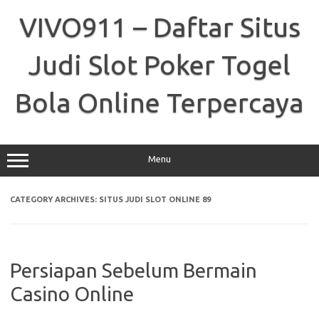
Skip
to
VIVO911 – Daftar Situs
content
Judi Slot Poker Togel
Bola Online Terpercaya
Menu
CATEGORY ARCHIVES:
SITUS JUDI SLOT ONLINE 89
Persiapan Sebelum Bermain
Casino Online