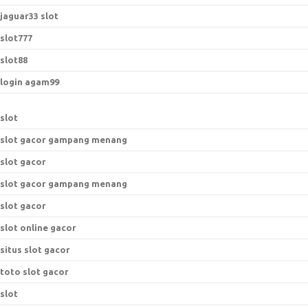
jaguar33 slot
slot777
slot88
login agam99
slot
slot gacor gampang menang
slot gacor
slot gacor gampang menang
slot gacor
slot online gacor
situs slot gacor
toto slot gacor
slot