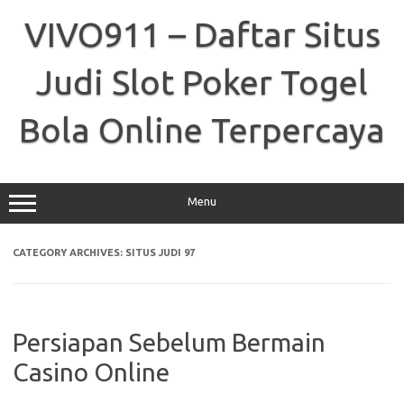
Skip
to
VIVO911 – Daftar Situs
content
Judi Slot Poker Togel
Bola Online Terpercaya
Menu
CATEGORY ARCHIVES:
SITUS JUDI 97
Persiapan Sebelum Bermain
Casino Online