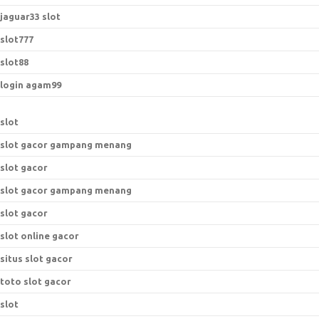
jaguar33 slot
slot777
slot88
login agam99
slot
slot gacor gampang menang
slot gacor
slot gacor gampang menang
slot gacor
slot online gacor
situs slot gacor
toto slot gacor
slot