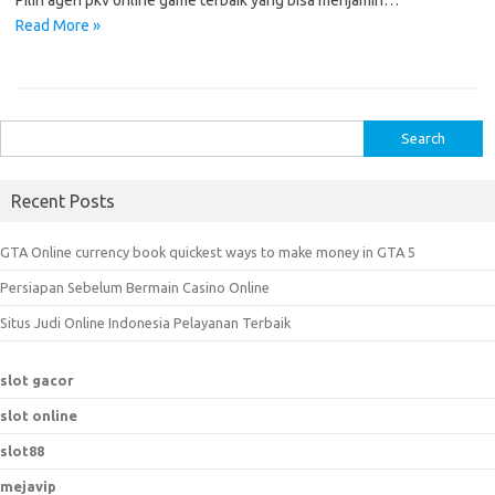
Pilih agen pkv online game terbaik yang bisa menjamin…
Read More »
S
e
a
Recent Posts
r
c
GTA Online currency book quickest ways to make money in GTA 5
h
Persiapan Sebelum Bermain Casino Online
f
o
Situs Judi Online Indonesia Pelayanan Terbaik
r
:
slot gacor
slot online
slot88
mejavip