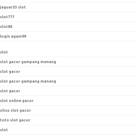
jaguar33 slot
slot777
slot88
login agam99
slot
slot gacor gampang menang
slot gacor
slot gacor gampang menang
slot gacor
slot online gacor
situs slot gacor
toto slot gacor
slot