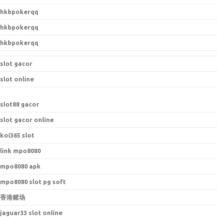
hkbpokerqq
hkbpokerqq
hkbpokerqq
slot gacor
slot online
s
lot88 gacor
slot gacor online
koi365 slot
link mpo8080
mpo8080 apk
mpo8080 slot pg soft
香港赌场
jaguar33 slot online