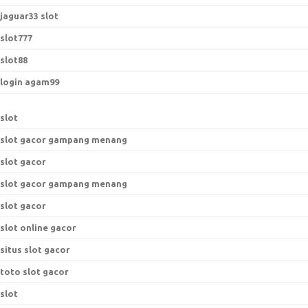
jaguar33 slot
slot777
slot88
login agam99
slot
slot gacor gampang menang
slot gacor
slot gacor gampang menang
slot gacor
slot online gacor
situs slot gacor
toto slot gacor
slot