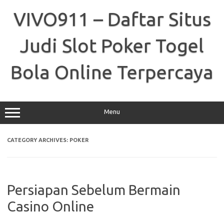
Skip
to
VIVO911 – Daftar Situs
content
Judi Slot Poker Togel
Bola Online Terpercaya
Menu
CATEGORY ARCHIVES:
POKER
Persiapan Sebelum Bermain
Casino Online