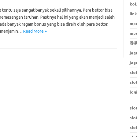
koi
 tentu saja sangat banyak sekali pilihannya. Para bettor bisa
lin
masangan taruhan. Pastinya hal ini yang akan menjadi salah
mpo
da banyak ragam bonus yang bisa diraih oleh para bettor.
sa menjamin…
Read More »
mpo
香
jag
jag
slo
slo
log
slo
slo
slo