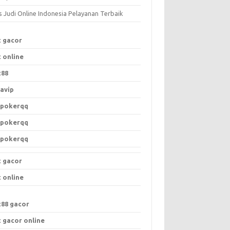
s Judi Online Indonesia Pelayanan Terbaik
t gacor
t online
t88
avip
bpokerqq
bpokerqq
bpokerqq
t gacor
t online
t88 gacor
t gacor online