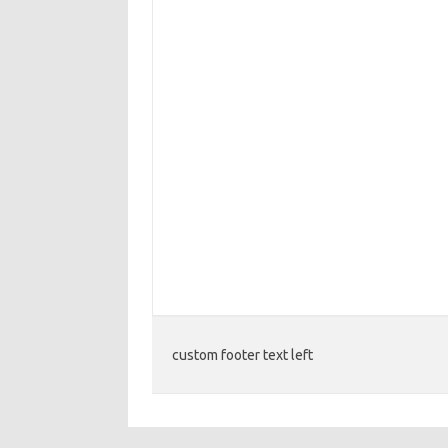
custom footer text left