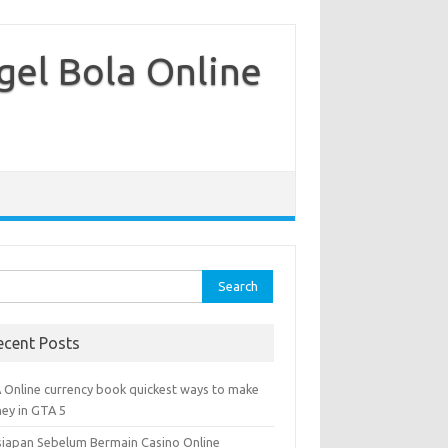
gel Bola Online
rch
ecent Posts
 Online currency book quickest ways to make
ey in GTA 5
siapan Sebelum Bermain Casino Online