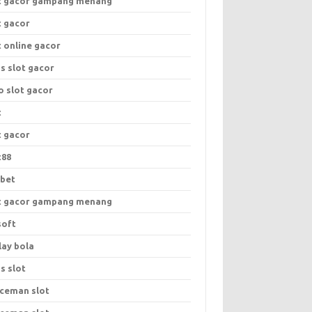
t gacor gampang menang
t gacor
t online gacor
us slot gacor
o slot gacor
t
t gacor
t88
bet
t gacor gampang menang
soft
lay bola
us slot
ceman slot