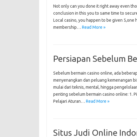
Not only can you done it right away even th
conclusion in this you to same time to secur
Local casino, you happen to be given 5,one 
membership…
Read More »
Persiapan Sebelum Be
Sebelum bermain casino online, ada beberap
menyenangkan dan peluang kemenangan bisa
mulai dari teknis, mental, hingga pengelola
penting sebelum bermain casino online: 1. Pi
Pelajari Aturan…
Read More »
Situs Judi Online Ind