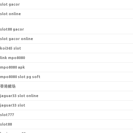
slot gacor
slot online
s
lot88 gacor
slot gacor online
koi365 slot
link mpo8080
mpo8080 apk
mpo8080 slot pg soft
香港赌场
jaguar33 slot online
jaguar33 slot
slot777
slot88