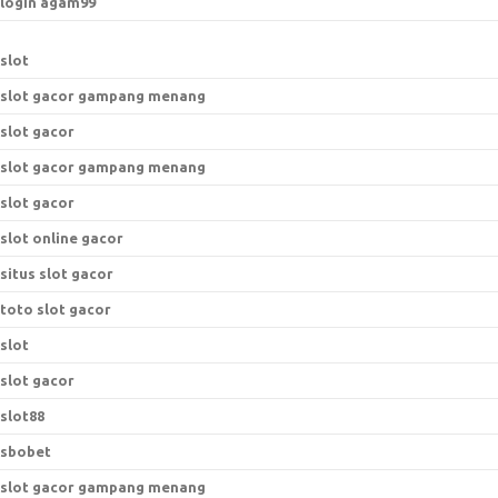
login agam99
slot
slot gacor gampang menang
slot gacor
slot gacor gampang menang
slot gacor
slot online gacor
situs slot gacor
toto slot gacor
slot
slot gacor
slot88
sbobet
slot gacor gampang menang