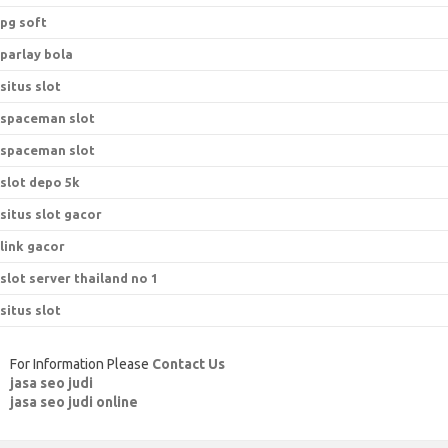
pg soft
parlay bola
situs slot
spaceman slot
spaceman slot
slot depo 5k
situs slot gacor
link gacor
slot server thailand no 1
situs slot
For Information Please
Contact Us
jasa seo judi
jasa seo judi online