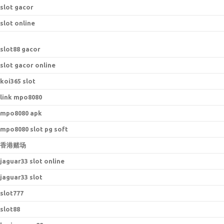
slot gacor
slot online
s
lot88 gacor
slot gacor online
koi365 slot
link mpo8080
mpo8080 apk
mpo8080 slot pg soft
香港赌场
jaguar33 slot online
jaguar33 slot
slot777
slot88