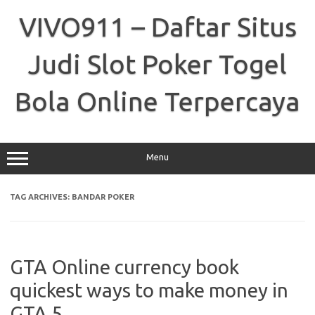
Skip
to
VIVO911 – Daftar Situs
content
Judi Slot Poker Togel
Bola Online Terpercaya
Menu
TAG ARCHIVES:
BANDAR POKER
GTA Online currency book
quickest ways to make money in
GTA 5