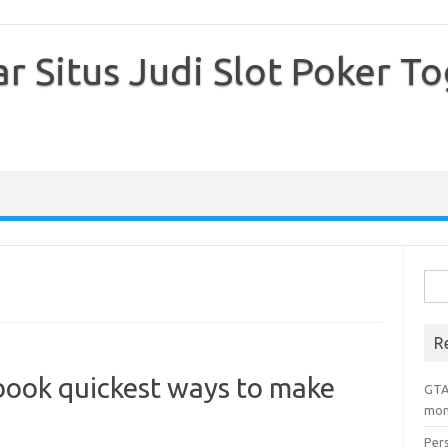
r Situs Judi Slot Poker To
Sea
for:
R
book quickest ways to make
GTA
mon
Per