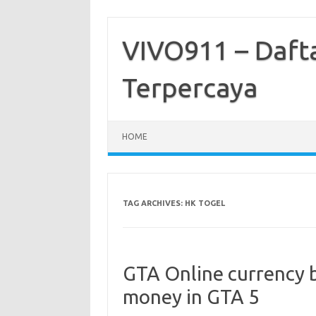
Skip
to
content
VIVO911 – Dafta
Terpercaya
HOME
TAG ARCHIVES:
HK TOGEL
GTA Online currency 
money in GTA 5