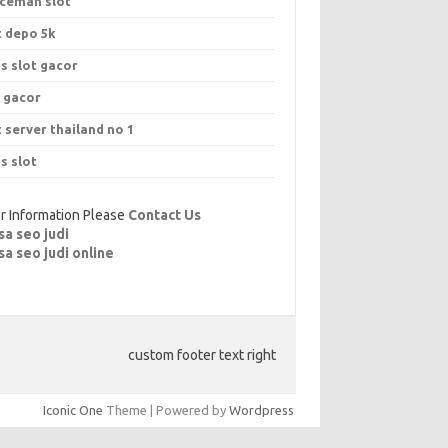
ceman slot
t depo 5k
us slot gacor
k gacor
t server thailand no 1
us slot
r Information Please
Contact Us
sa seo judi
sa seo judi online
custom footer text right
Iconic One
Theme | Powered by
Wordpress