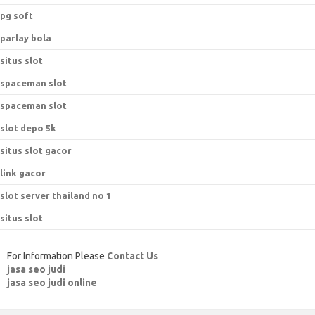
pg soft
parlay bola
situs slot
spaceman slot
spaceman slot
slot depo 5k
situs slot gacor
link gacor
slot server thailand no 1
situs slot
For Information Please
Contact Us
jasa seo judi
jasa seo judi online