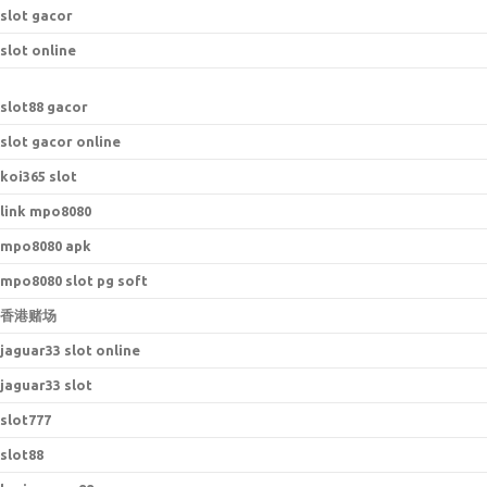
slot gacor
slot online
s
lot88 gacor
slot gacor online
koi365 slot
link mpo8080
mpo8080 apk
mpo8080 slot pg soft
香港赌场
jaguar33 slot online
jaguar33 slot
slot777
slot88