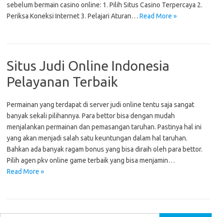
sebelum bermain casino online: 1. Pilih Situs Casino Terpercaya 2.
Periksa Koneksi Internet 3. Pelajari Aturan…
Read More »
Situs Judi Online Indonesia
Pelayanan Terbaik
Permainan yang terdapat di server judi online tentu saja sangat
banyak sekali pilihannya. Para bettor bisa dengan mudah
menjalankan permainan dan pemasangan taruhan. Pastinya hal ini
yang akan menjadi salah satu keuntungan dalam hal taruhan.
Bahkan ada banyak ragam bonus yang bisa diraih oleh para bettor.
Pilih agen pkv online game terbaik yang bisa menjamin…
Read More »