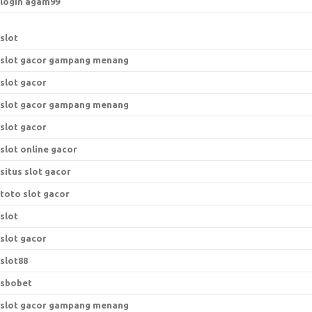
login agam99
slot
slot gacor gampang menang
slot gacor
slot gacor gampang menang
slot gacor
slot online gacor
situs slot gacor
toto slot gacor
slot
slot gacor
slot88
sbobet
slot gacor gampang menang