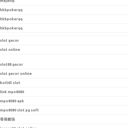
mejavip
hkbpokerqq
hkbpokerqq
hkbpokerqq
slot gacor
slot online
s
lot88 gacor
slot gacor online
koi365 slot
link mpo8080
mpo8080 apk
mpo8080 slot pg soft
香港赌场