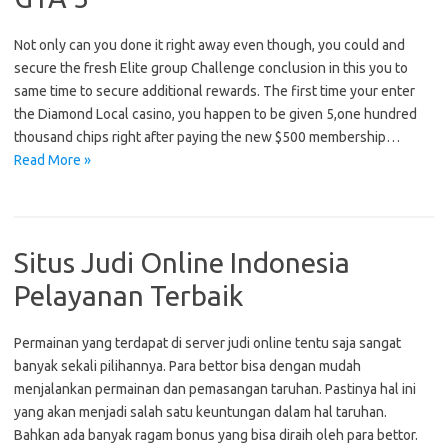
Not only can you done it right away even though, you could and
secure the fresh Elite group Challenge conclusion in this you to
same time to secure additional rewards. The first time your enter
the Diamond Local casino, you happen to be given 5,one hundred
thousand chips right after paying the new $500 membership…
Read More »
Situs Judi Online Indonesia
Pelayanan Terbaik
Permainan yang terdapat di server judi online tentu saja sangat
banyak sekali pilihannya. Para bettor bisa dengan mudah
menjalankan permainan dan pemasangan taruhan. Pastinya hal ini
yang akan menjadi salah satu keuntungan dalam hal taruhan.
Bahkan ada banyak ragam bonus yang bisa diraih oleh para bettor.