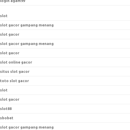
login agam99
slot
slot gacor gampang menang
slot gacor
slot gacor gampang menang
slot gacor
slot online gacor
situs slot gacor
toto slot gacor
slot
slot gacor
slot88
sbobet
slot gacor gampang menang