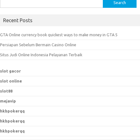
S
e
a
Recent Posts
r
c
GTA Online currency book quickest ways to make money in GTA 5
h
Persiapan Sebelum Bermain Casino Online
f
o
Situs Judi Online Indonesia Pelayanan Terbaik
r
:
slot gacor
slot online
slot88
mejavip
hkbpokerqq
hkbpokerqq
hkbpokerqq