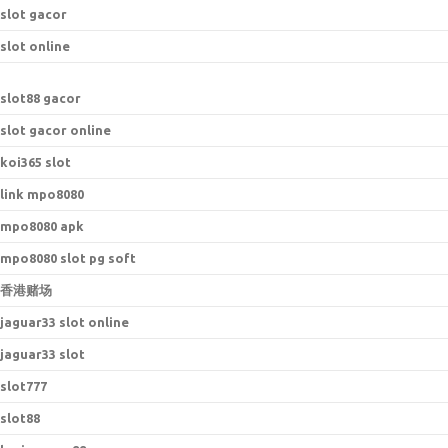
slot gacor
slot online
s
lot88 gacor
slot gacor online
koi365 slot
link mpo8080
mpo8080 apk
mpo8080 slot pg soft
香港赌场
jaguar33 slot online
jaguar33 slot
slot777
slot88