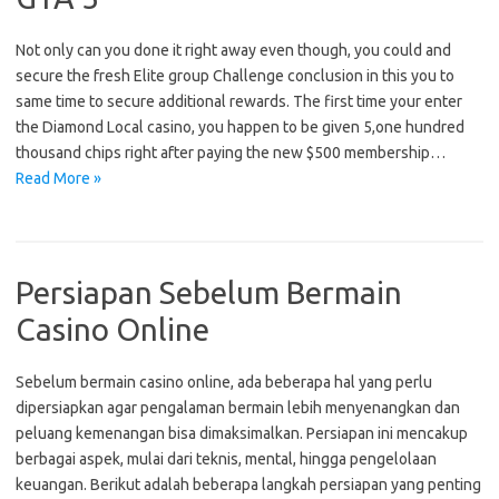
Not only can you done it right away even though, you could and
secure the fresh Elite group Challenge conclusion in this you to
same time to secure additional rewards. The first time your enter
the Diamond Local casino, you happen to be given 5,one hundred
thousand chips right after paying the new $500 membership…
Read More »
Persiapan Sebelum Bermain
Casino Online
Sebelum bermain casino online, ada beberapa hal yang perlu
dipersiapkan agar pengalaman bermain lebih menyenangkan dan
peluang kemenangan bisa dimaksimalkan. Persiapan ini mencakup
berbagai aspek, mulai dari teknis, mental, hingga pengelolaan
keuangan. Berikut adalah beberapa langkah persiapan yang penting