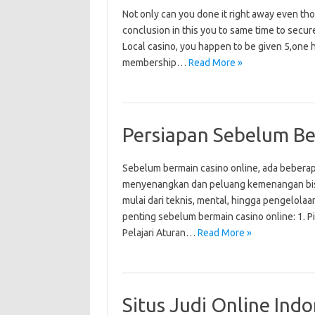
Not only can you done it right away even th
conclusion in this you to same time to secur
Local casino, you happen to be given 5,one 
membership…
Read More »
Persiapan Sebelum Be
Sebelum bermain casino online, ada beberap
menyenangkan dan peluang kemenangan bisa
mulai dari teknis, mental, hingga pengelola
penting sebelum bermain casino online: 1. Pi
Pelajari Aturan…
Read More »
Situs Judi Online Ind