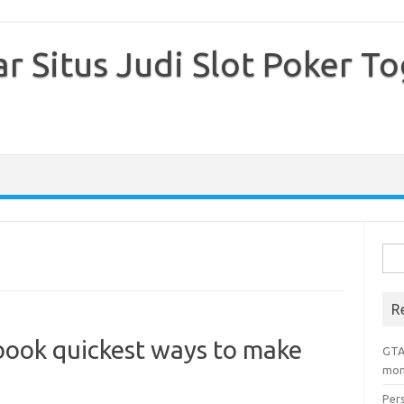
r Situs Judi Slot Poker To
Sea
for:
R
book quickest ways to make
GTA
mon
Per