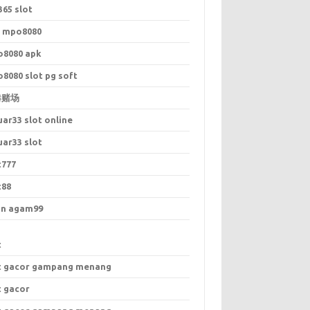
365 slot
k mpo8080
8080 apk
8080 slot pg soft
港赌场
uar33 slot online
uar33 slot
t777
t88
in agam99
t
t gacor gampang menang
t gacor