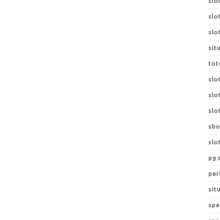
slo
slo
slo
sit
tot
slo
slo
slo
sbo
slo
pg 
par
sit
spa