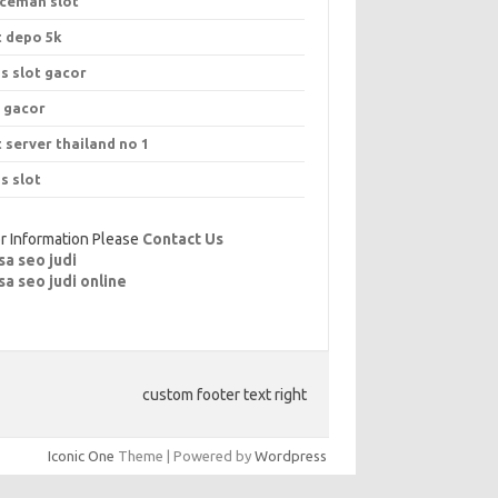
ceman slot
t depo 5k
us slot gacor
k gacor
t server thailand no 1
us slot
r Information Please
Contact Us
sa seo judi
sa seo judi online
custom footer text right
Iconic One
Theme | Powered by
Wordpress