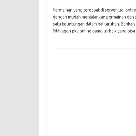
Permainan yang terdapat di server judi online
dengan mudah menjalankan permainan dan pe
satu keuntungan dalam hal taruhan. Bahkan a
Pilih agen pkv online game terbaik yang bi