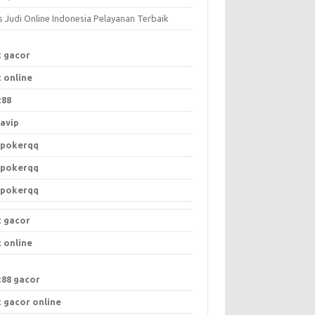
s Judi Online Indonesia Pelayanan Terbaik
t gacor
t online
t88
avip
bpokerqq
bpokerqq
bpokerqq
t gacor
t online
t88 gacor
t gacor online