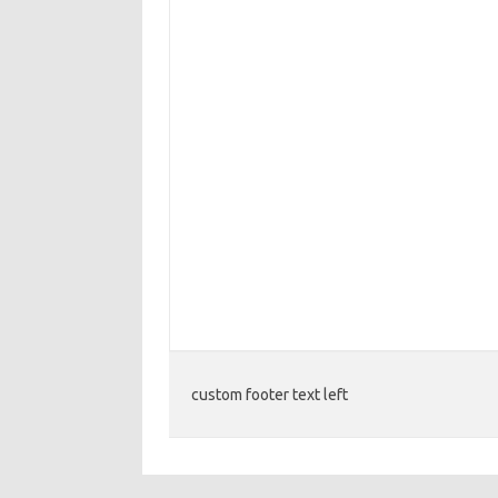
custom footer text left